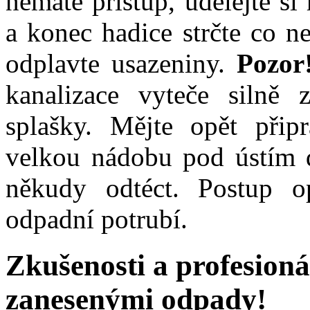
nemáte přístup, udělejte s
a konec hadice strčte co 
odplavte usazeniny.
Pozor
kanalizace vyteče silně 
splašky. Mějte opět přip
velkou nádobu pod ústím 
někudy odtéct. Postup o
odpadní potrubí.
Zkušenosti a profesioná
zanesenými odpady!