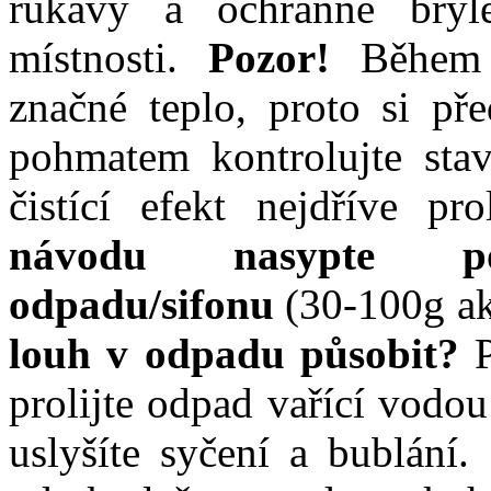
rukávy a ochranné brýle
místnosti.
Pozor!
Během 
značné teplo, proto si př
pohmatem kontrolujte stav
čistící efekt nejdříve p
návodu
nasypte p
odpadu/sifonu
(30-100g ak
louh v odpadu působit?
prolijte odpad vařící vodo
uslyšíte syčení a bublání.