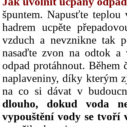
Jak uvolnit ucpaný odpa
špuntem. Napusťte teplou
hadrem ucpěte přepadovo
vzduch a nevznikne tak po
nasaďte zvon na odtok a 
odpad protáhnout. Během č
naplaveniny, díky kterým z
na co si dávat v budouc
dlouho, dokud voda ne
vypouštění vody se tvoří v