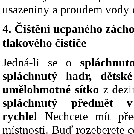
usazeniny a proudem vody o
4. Čištění ucpaného zách
tlakového čističe
Jedná-li se o
spláchnut
spláchnutý hadr,
dětsk
umělohmotné sítko
z dezi
spláchnutý předmět v
rychle!
Nechcete mít pře
místnosti.
Buď rozeberete ce