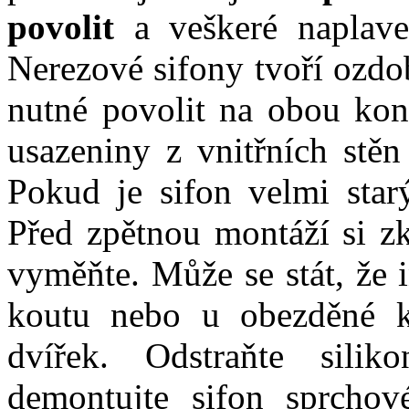
povolit
a veškeré naplave
Nerezové sifony tvoří ozdo
nutné povolit na obou kon
usazeniny z vnitřních stě
Pokud je sifon velmi star
Před zpětnou montáží si zko
vyměňte.
Může se stát, že 
koutu nebo u obezděné ko
dvířek. Odstraňte sili
demontujte sifon sprchov