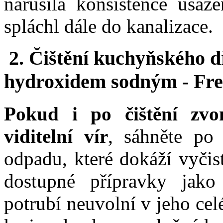
narušila konsistence usaz
spláchl dále do kanalizace.
2. Čištění kuchyňského d
hydroxidem sodným - Fr
Pokud i po čištění zv
viditelní vír
, sáhněte po
odpadu, které dokáží vyčis
dostupné přípravky jak
potrubí
neuvolní
v jeho cel