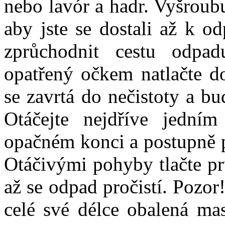
nebo lavór a hadr. Vyšroubu
aby jste se dostali až k o
zprůchodnit cestu odpa
opatřený očkem natlačte d
se zavrtá do nečistoty a bu
Otáčejte nejdříve jedn
opačném konci a postupně p
Otáčivými pohyby tlačte pr
až se odpad pročistí. Pozor
celé své délce obalená ma