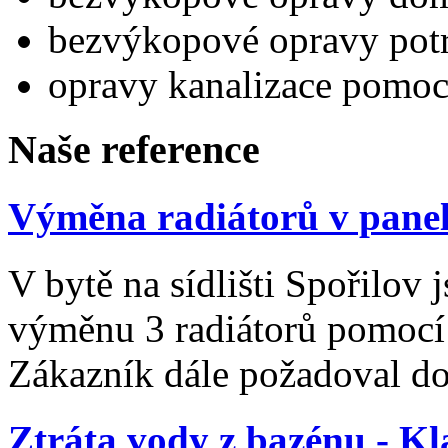
bezvýkopové opravy pot
opravy kanalizace pomoc
Na
še
reference
Výměna radiátorů v panel
V bytě na sídlišti Spořilov
výměnu 3 radiátorů pomocí 
Zákazník dále požadoval d
Ztráta vody z bazénu - K