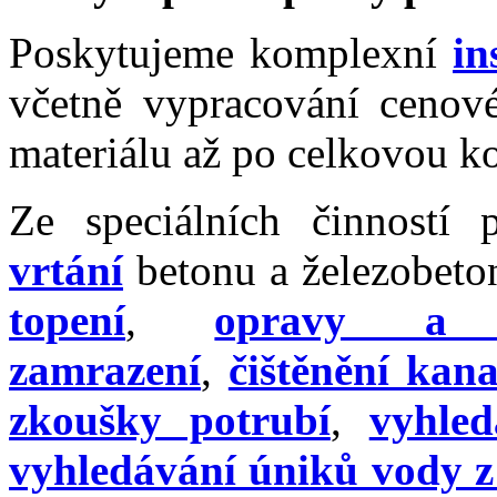
Poskytujeme komplexní
in
včetně vypracování cenov
materiálu až po celkovou k
Ze speciálních činností 
vrtání
betonu a železobeto
topení
,
opravy a 
zamrazení
,
čištěnění kan
zkoušky potrubí
,
vyhle
vyhledávání úniků vody z