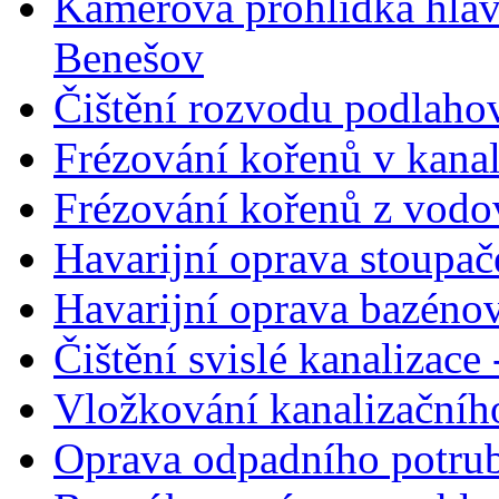
Kamerová prohlídka hlav
Benešov
Čištění rozvodu podlahov
Frézování kořenů v kanal
Frézování kořenů z vodo
Havarijní oprava stoupa
Havarijní oprava bazéno
Čištění svislé kanalizac
Vložkování kanalizačního
Oprava odpadního potrub