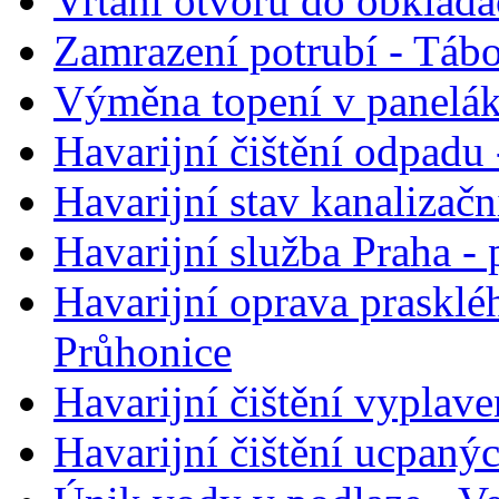
Vrtání otvorů do obklada
Zamrazení potrubí - Táb
Výměna topení v panelák
Havarijní čištění odpadu 
Havarijní stav kanalizačn
Havarijní služba Praha -
Havarijní oprava prasklé
Průhonice
Havarijní čištění vyplave
Havarijní čištění ucpaný