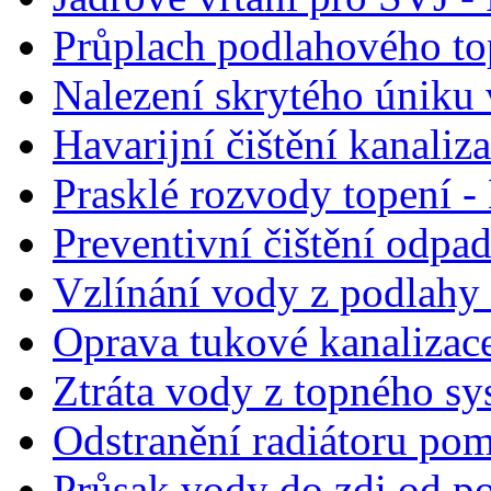
Průplach podlahového to
Nalezení skrytého úniku 
Havarijní čištění kanaliz
Prasklé rozvody topení - 
Preventivní čištění odpa
Vzlínání vody z podlahy 
Oprava tukové kanalizac
Ztráta vody z topného sy
Odstranění radiátoru po
Průsak vody do zdi od po