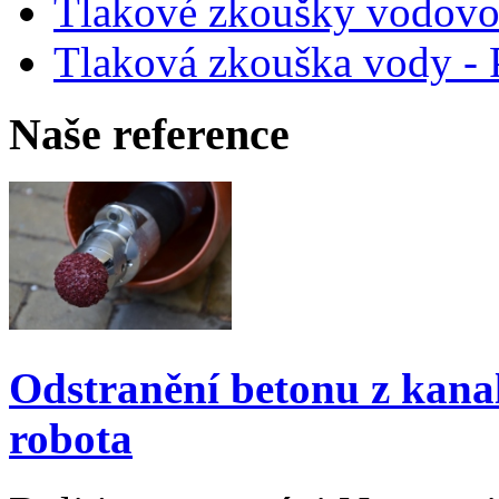
Tlakové zkoušky vodovo
Tlaková zkouška vody - 
Na
še
reference
Odstranění betonu z kana
robota