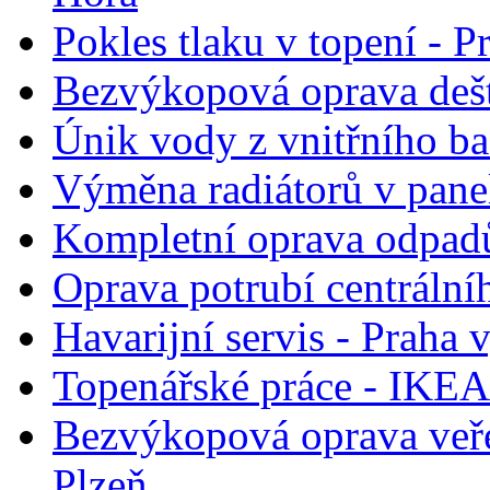
Pokles tlaku v topení - P
Bezvýkopová oprava deš
Únik vody z vnitřního b
Výměna radiátorů v pane
Kompletní oprava odpadů
Oprava potrubí centrální
Havarijní servis - Praha
Topenářské práce - IKEA
Bezvýkopová oprava veře
Plzeň