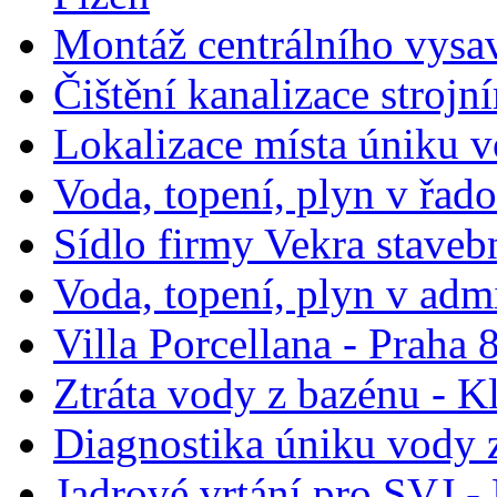
Montáž centrálního vysa
Čištění kanalizace stroj
Lokalizace místa úniku v
Voda, topení, plyn v řad
Sídlo firmy Vekra stavebn
Voda, topení, plyn v ad
Villa Porcellana - Praha
Ztráta vody z bazénu - K
Diagnostika úniku vody z
Jadrové vrtání pro SVJ -