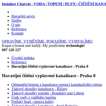
Instalace Charvát - VODA / TOPENÍ / PLYN / ČIŠTĚNÍ KA
Havarijní servis
Služby
O nás
Reference
Kontakt
OPRAVÍME, VYMĚNÍME, PORADÍME, VYMYSLÍME!
Kopat a bourat umí každý. My používáme
technologie
!
607 126 127
Úvodní stránka
Reference
Havarijní čištění vyplavené kanalizace - Praha 8
Havarijní čištění vyplavené kanalizace - Praha 8
Odstranění betonu z kanalizace pomocí kanalizačního robota
Tlakové zkoušky kanalizace - Říčany
Tlakové zkoušky potrubí - Roudnice nad Labem
Únik vody z vnitřního bazénu
Pražský hrad - oprava kašny
Tlaková zkouška kanalizace - Stará Boleslav