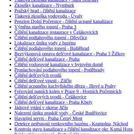
Zkoušky kanalizace - Nymburk
Pražský hrad - čištění kanalizace
Tlaková zkouška vodovodu - Úvaly
Penzion Dolní Počernice - čištění ucpané kanalizace
Výměna starého topení - Praha 3
Čištění kanalizace restaurace v Čelákovicích
Čištění podlahového topení - Dřevčice
Lokalizace úniku vody z bazénu
Čištění podlahového topení - Buštěhrad
Bezvýkopová oprava dešťové kanalizace - Praha 3 Žižkov
Čištění dešťové kanalizace - Praha
Čištění vodorovné kanalizace v bytovém domě
Proplachování podlahového topení - Poděbrady
Čištění dešťových svodů
Čištění dešťové vpusti - Zličín
Čištění ucpaného kuchyňského dřezu - Jílové u Prahy
Frézování patních kolen v Praze 9 - Horních Počernicích
Čištění dešťových svodů - Čelákovice
Čištění dešťové kanalizace - Praha Kbely
Jádrové vrtání v okrese Jičín
Nalezení úniku prasklé vody - České Budějovice
Havarijní servis - Praha Černý Most
Detekce netěsnosti venkovního bazénu - Kramolna, Náchod
Kontrola stavu kanalizace a čištění kanalizace okr. Kutná Hora