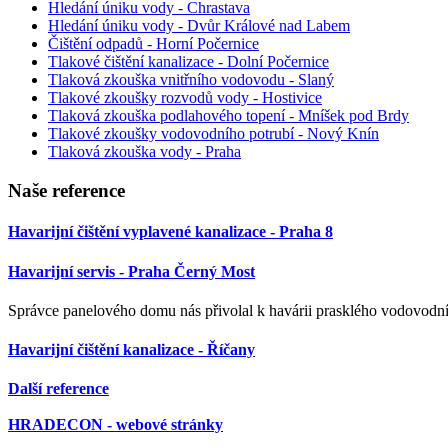
Hledání úniku vody - Chrastava
Hledání úniku vody - Dvůr Králové nad Labem
Čištění odpadů - Horní Počernice
Tlakové čištění kanalizace - Dolní Počernice
Tlaková zkouška vnitřního vodovodu - Slaný
Tlakové zkoušky rozvodů vody - Hostivice
Tlaková zkouška podlahového topení - Mníšek pod Brdy
Tlakové zkoušky vodovodního potrubí - Nový Knín
Tlaková zkouška vody - Praha
Na
še
reference
Havarijní čištění vyplavené kanalizace - Praha 8
Havarijní servis - Praha Černý Most
Správce panelového domu nás přivolal k havárii prasklého vodovodní
Havarijní čištění kanalizace - Říčany
Další reference
HRADECON - webové stránky