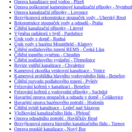
Oprava kanalizace pod vodou - Plzeň
Oprava poškozené kameninové kanalizační přípojky - Nymbur
Oprava kanalizační přípojky - Lovosice
Bezvýkopová rekonstrukce stoupaček vody - Uherský Brod
Rekonstrukce stoupaček vody a odpadů - Praha
Čištění kanalizační přípojky - Litovel
Výměna radiátorů v bytě - Pardubice
Únik vody v domě - Rudná
Únik vody z bazénu Mountfield - Klatovy
Čištění podlahového topení REMS - Česká Lípa
Čištění topného systému - Chrudim
Čištění podlahového vytápění - Třemošnice
Revize vnitřní kanalizace - Chvaletice
Kamerová zkouška venkovní kanalizace - Votice
Kamerová prohlídka hlavního vodovodního řádu - Benešov
Čištění rozvodu podlahového topení - Pyšely
Frézování kořenů v kanalizaci - Benešov
Frézování kořenů z vodovodní přípojky - Suchdol
Havarijní oprava stoupaček a odpadu v domě - Čelákovice
Havarijní oprava bazénového potrubí - Hodonín
Čištění svislé kanalizace - Ledeč nad Sázavou
Vložkování kanalizačního řádu - Přelouč
Oprava odpadního potrubí - Havlíčkův Brod
Bezvýkopová oprava hlavního kanalizačního řádu - Turnov
Oprava prasklé kanalizace - Nový Bor