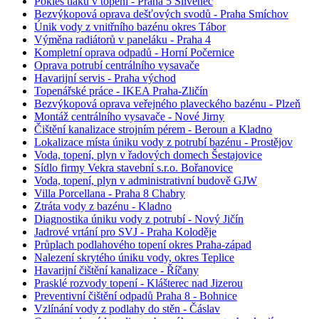
Pokles tlaku v topení - Praha 5 Slivenec
Bezvýkopová oprava dešťových svodů - Praha Smíchov
Únik vody z vnitřního bazénu okres Tábor
Výměna radiátorů v paneláku - Praha 4
Kompletní oprava odpadů - Horní Počernice
Oprava potrubí centrálního vysavače
Havarijní servis - Praha východ
Topenářské práce - IKEA Praha-Zličín
Bezvýkopová oprava veřejného plaveckého bazénu - Plzeň
Montáž centrálního vysavače - Nové Jirny
Čištění kanalizace strojním pérem - Beroun a Kladno
Lokalizace místa úniku vody z potrubí bazénu - Prostějov
Voda, topení, plyn v řadových domech Šestajovice
Sídlo firmy Vekra stavební s.r.o. Bořanovice
Voda, topení, plyn v administrativní budově GJW
Villa Porcellana - Praha 8 Chabry
Ztráta vody z bazénu - Kladno
Diagnostika úniku vody z potrubí - Nový Jičín
Jadrové vrtání pro SVJ - Praha Koloděje
Průplach podlahového topení okres Praha-západ
Nalezení skrytého úniku vody, okres Teplice
Havarijní čištění kanalizace - Říčany
Prasklé rozvody topení - Klášterec nad Jizerou
Preventivní čištění odpadů Praha 8 - Bohnice
Vzlínání vody z podlahy do stěn - Čáslav