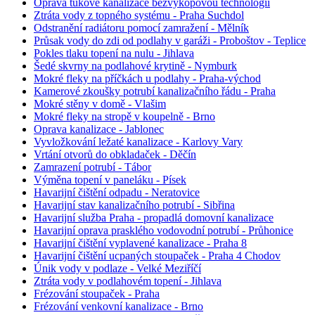
Oprava tukové kanalizace bezvýkopovou technologií
Ztráta vody z topného systému - Praha Suchdol
Odstranění radiátoru pomocí zamražení - Mělník
Průsak vody do zdi od podlahy v garáži - Proboštov - Teplice
Pokles tlaku topení na nulu - Jihlava
Šedé skvrny na podlahové krytině - Nymburk
Mokré fleky na příčkách u podlahy - Praha-východ
Kamerové zkoušky potrubí kanalizačního řádu - Praha
Mokré stěny v domě - Vlašim
Mokré fleky na stropě v koupelně - Brno
Oprava kanalizace - Jablonec
Vyvložkování ležaté kanalizace - Karlovy Vary
Vrtání otvorů do obkladaček - Děčín
Zamrazení potrubí - Tábor
Výměna topení v paneláku - Písek
Havarijní čištění odpadu - Neratovice
Havarijní stav kanalizačního potrubí - Sibřina
Havarijní služba Praha - propadlá domovní kanalizace
Havarijní oprava prasklého vodovodní potrubí - Průhonice
Havarijní čištění vyplavené kanalizace - Praha 8
Havarijní čištění ucpaných stoupaček - Praha 4 Chodov
Únik vody v podlaze - Velké Meziříčí
Ztráta vody v podlahovém topení - Jihlava
Frézování stoupaček - Praha
Frézování venkovní kanalizace - Brno