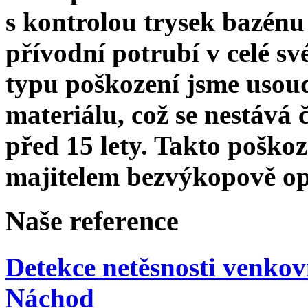
s kontrolou trysek bazén
přívodní potrubí v celé sv
typu poškození jsme usoudi
materiálu, což se nestává 
před 15 lety. Takto poško
majitelem bezvýkopově opr
Na
še
reference
Detekce netěsnosti venko
Náchod