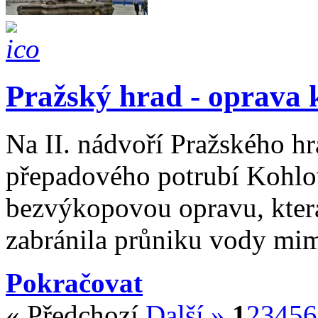
Pražský hrad - oprava 
Na II. nádvoří Pražského hr
přepadového potrubí Kohlov
bezvýkopovou opravu, která
zabránila průniku vody mi
Pokračovat
« Předchozí
Další »
1
2
3
4
5
6