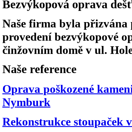
Bezvýkopová oprava dešť
Naše firma byla přizvána
provedení bezvýkopové o
činžovním domě v ul. Hol
Na
še
reference
Oprava poškozené kamenin
Nymburk
Rekonstrukce stoupaček v