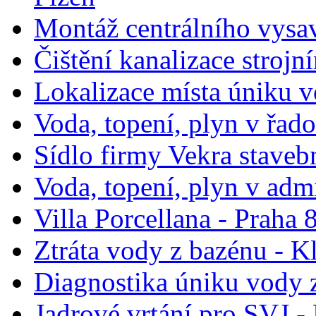
Montáž centrálního vysa
Čištění kanalizace stroj
Lokalizace místa úniku v
Voda, topení, plyn v řad
Sídlo firmy Vekra stavebn
Voda, topení, plyn v ad
Villa Porcellana - Praha
Ztráta vody z bazénu - K
Diagnostika úniku vody z
Jadrové vrtání pro SVJ -