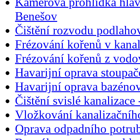
Kamerová prohlídka hlav
Benešov
Čištění rozvodu podlahov
Frézování kořenů v kanal
Frézování kořenů z vodo
Havarijní oprava stoupa
Havarijní oprava bazéno
Čištění svislé kanalizac
Vložkování kanalizačního
Oprava odpadního potrub