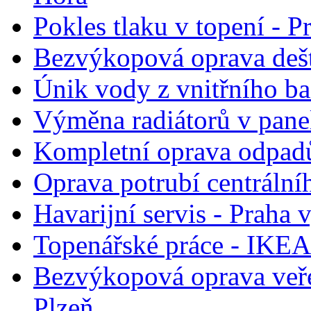
Pokles tlaku v topení - P
Bezvýkopová oprava deš
Únik vody z vnitřního b
Výměna radiátorů v pane
Kompletní oprava odpadů
Oprava potrubí centrální
Havarijní servis - Praha
Topenářské práce - IKEA
Bezvýkopová oprava veře
Plzeň