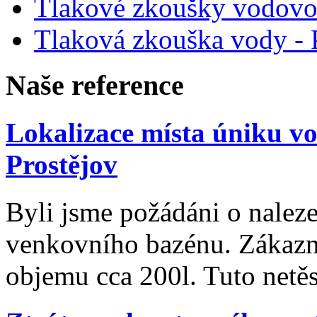
Tlakové zkoušky vodovo
Tlaková zkouška vody - 
Na
še
reference
Lokalizace místa úniku vo
Prostějov
Byli jsme požádáni o naleze
venkovního bazénu. Zákazni
objemu cca 200l. Tuto netě