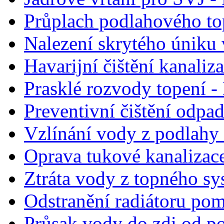
Průplach podlahového to
Nalezení skrytého úniku 
Havarijní čištění kanaliz
Prasklé rozvody topení - 
Preventivní čištění odpa
Vzlínání vody z podlahy 
Oprava tukové kanalizac
Ztráta vody z topného sy
Odstranění radiátoru po
Průsak vody do zdi od po