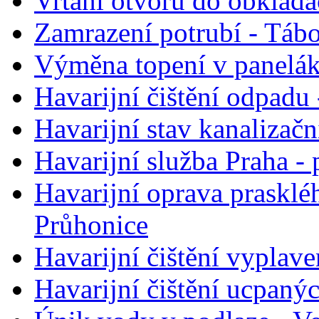
Vrtání otvorů do obklada
Zamrazení potrubí - Táb
Výměna topení v panelák
Havarijní čištění odpadu 
Havarijní stav kanalizačn
Havarijní služba Praha -
Havarijní oprava prasklé
Průhonice
Havarijní čištění vyplave
Havarijní čištění ucpaný