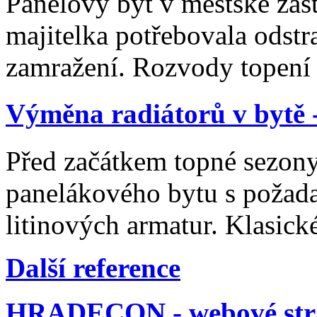
Panelový byt v městské zást
majitelka potřebovala odstr
zamražení. Rozvody topení
Výměna radiátorů v bytě 
Před začátkem topné sezony 
panelákového bytu s poža
litinových armatur. Klasick
Další reference
HRADECON - webové str