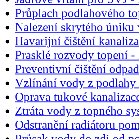
Průplach podlahového to
Nalezení skrytého úniku 
Havarijní čištění kanaliz
Prasklé rozvody topení - 
Preventivní čištění odpa
Vzlínání vody z podlahy 
Oprava tukové kanalizac
Ztráta vody z topného sy
Odstranění radiátoru po
Průsak vody do zdi od po