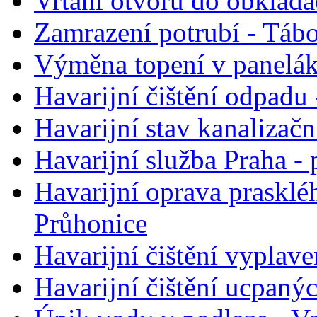
Vrtání otvorů do obklada
Zamrazení potrubí - Táb
Výměna topení v panelák
Havarijní čištění odpadu 
Havarijní stav kanalizačn
Havarijní služba Praha -
Havarijní oprava prasklé
Průhonice
Havarijní čištění vyplave
Havarijní čištění ucpaný