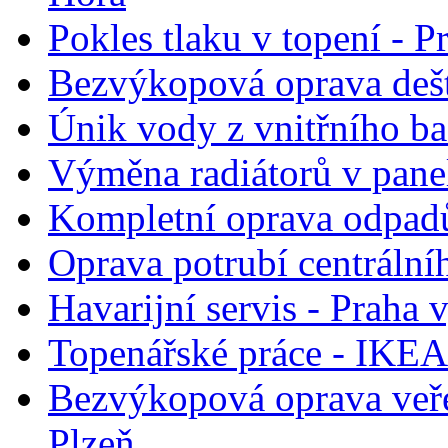
Pokles tlaku v topení - P
Bezvýkopová oprava deš
Únik vody z vnitřního b
Výměna radiátorů v pane
Kompletní oprava odpadů
Oprava potrubí centrální
Havarijní servis - Praha
Topenářské práce - IKEA
Bezvýkopová oprava veře
Plzeň