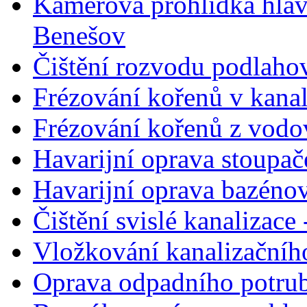
Kamerová prohlídka hlav
Benešov
Čištění rozvodu podlahov
Frézování kořenů v kanal
Frézování kořenů z vodo
Havarijní oprava stoupa
Havarijní oprava bazéno
Čištění svislé kanalizac
Vložkování kanalizačního
Oprava odpadního potrub