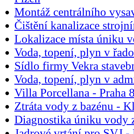
Montáž centrálního vysa
Čištění kanalizace stroj
Lokalizace místa úniku v
Voda, topení, plyn v řad
Sídlo firmy Vekra stavebn
Voda, topení, plyn v ad
Villa Porcellana - Praha
Ztráta vody z bazénu - K
Diagnostika úniku vody z
Jadrové vrtání pro SVJ -