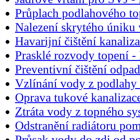
Průplach podlahového to
Nalezení skrytého úniku 
Havarijní čištění kanaliz
Prasklé rozvody topení - 
Preventivní čištění odpa
Vzlínání vody z podlahy 
Oprava tukové kanalizac
Ztráta vody z topného sy
Odstranění radiátoru po
Průsak vody do zdi od po