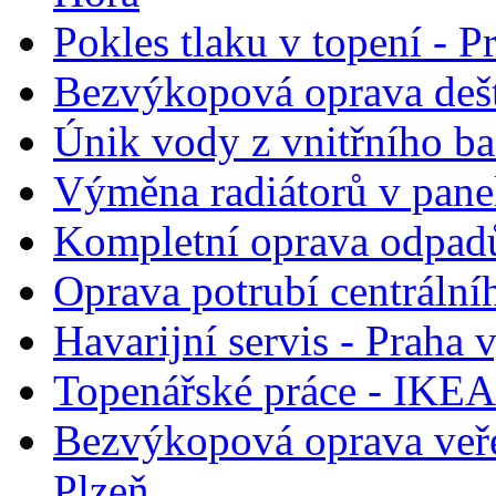
Pokles tlaku v topení - P
Bezvýkopová oprava deš
Únik vody z vnitřního b
Výměna radiátorů v pane
Kompletní oprava odpadů
Oprava potrubí centrální
Havarijní servis - Praha
Topenářské práce - IKEA
Bezvýkopová oprava veře
Plzeň