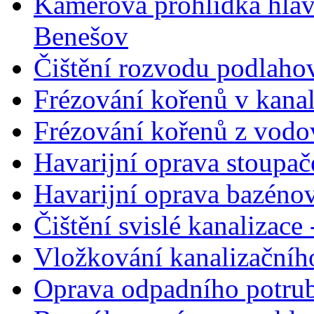
Kamerová prohlídka hlav
Benešov
Čištění rozvodu podlahov
Frézování kořenů v kanal
Frézování kořenů z vodo
Havarijní oprava stoupa
Havarijní oprava bazéno
Čištění svislé kanalizac
Vložkování kanalizačního
Oprava odpadního potrub