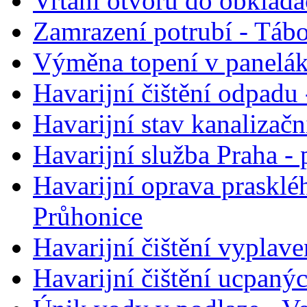
Vrtání otvorů do obklada
Zamrazení potrubí - Táb
Výměna topení v panelák
Havarijní čištění odpadu 
Havarijní stav kanalizačn
Havarijní služba Praha -
Havarijní oprava prasklé
Průhonice
Havarijní čištění vyplave
Havarijní čištění ucpaný