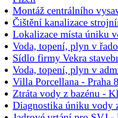
Montáž centrálního vysa
Čištění kanalizace stroj
Lokalizace místa úniku v
Voda, topení, plyn v řad
Sídlo firmy Vekra stavebn
Voda, topení, plyn v ad
Villa Porcellana - Praha
Ztráta vody z bazénu - K
Diagnostika úniku vody z
Jadrové vrtání pro SVJ -