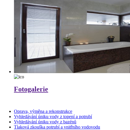
Fotogalerie
Oprava, výměna a rekonstrukce
Vyhledávání úniku vody z topení a potrubí
Vyhledávání úniku vody z bazénů
Tlaková zkouška potrubí a vnitřního vodovodu