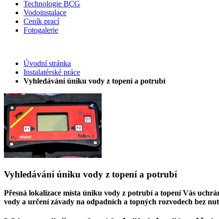
Technologie BCG
Vodoinstalace
Ceník prací
Fotogalerie
Úvodní stránka
Instalatérské práce
Vyhledávání úniku vody z topení a potrubí
Vyhledávání úniku vody z topení a potrubí
Přesná lokalizace místa úniku vody z potrubí a topení Vás uchrá
vody a určení závady na odpadních a topných rozvodech bez nutno