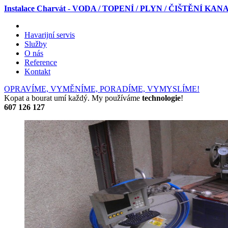
Instalace Charvát - VODA / TOPENÍ / PLYN / ČIŠTĚNÍ KA
Havarijní servis
Služby
O nás
Reference
Kontakt
OPRAVÍME, VYMĚNÍME, PORADÍME, VYMYSLÍME!
Kopat a bourat umí každý. My používáme
technologie
!
607 126 127