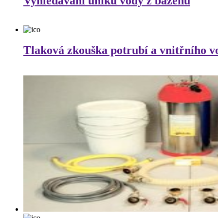
Vyhledávání úniku vody z bazénů
Tlaková zkouška potrubí a vnitřního 