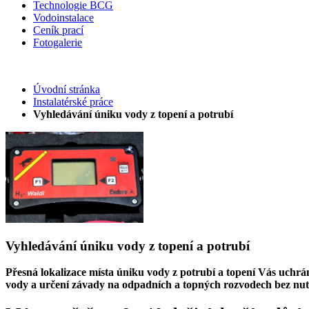
Technologie BCG
Vodoinstalace
Ceník prací
Fotogalerie
Úvodní stránka
Instalatérské práce
Vyhledávání úniku vody z topení a potrubí
Vyhledávání úniku vody z topení a potrubí
Přesná lokalizace místa úniku vody z potrubí a topení Vás uchrá
vody a určení závady na odpadních a topných rozvodech bez nutno