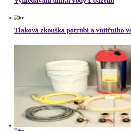
Vyhledávání úniku vody z bazénů
Tlaková zkouška potrubí a vnitřního 