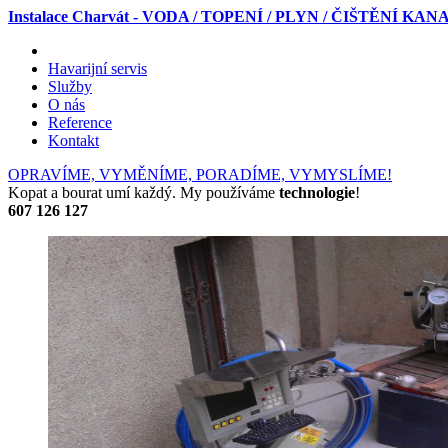
Instalace Charvát - VODA / TOPENÍ / PLYN / ČIŠTĚNÍ KA
Havarijní servis
Služby
O nás
Reference
Kontakt
OPRAVÍME, VYMĚNÍME, PORADÍME, VYMYSLÍME!
Kopat a bourat umí každý. My používáme
technologie
!
607 126 127