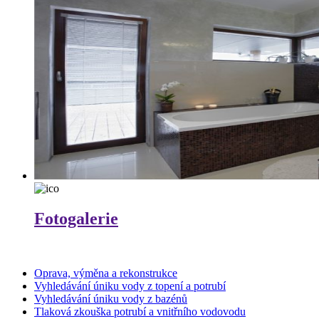
Fotogalerie
Oprava, výměna a rekonstrukce
Vyhledávání úniku vody z topení a potrubí
Vyhledávání úniku vody z bazénů
Tlaková zkouška potrubí a vnitřního vodovodu