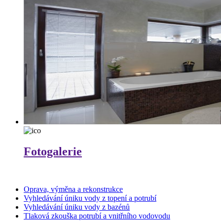
Fotogalerie
Oprava, výměna a rekonstrukce
Vyhledávání úniku vody z topení a potrubí
Vyhledávání úniku vody z bazénů
Tlaková zkouška potrubí a vnitřního vodovodu