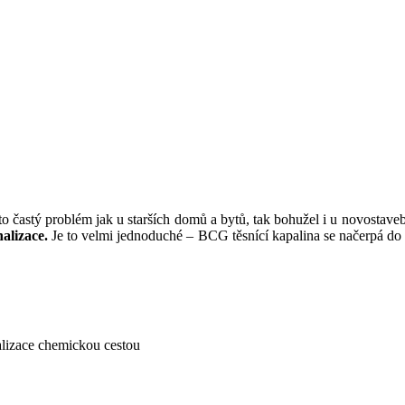
 to častý problém jak u starších domů a bytů, tak bohužel i u novostaveb
alizace.
Je to velmi jednoduché – BCG těsnící kapalina se načerpá do 
nalizace chemickou cestou