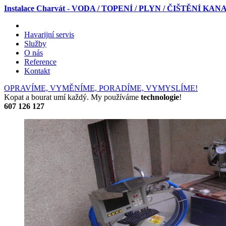
Instalace Charvát - VODA / TOPENÍ / PLYN / ČIŠTĚNÍ KA
Havarijní servis
Služby
O nás
Reference
Kontakt
OPRAVÍME, VYMĚNÍME, PORADÍME, VYMYSLÍME!
Kopat a bourat umí každý. My používáme
technologie
!
607 126 127