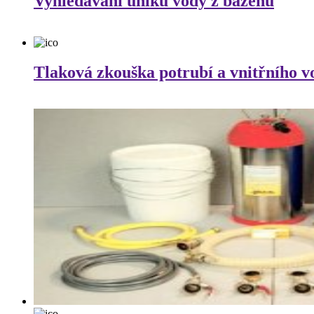
Vyhledávání úniku vody z bazénů
Tlaková zkouška potrubí a vnitřního 