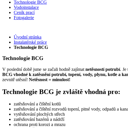
Technologie BCG
Vodoinstalace
Ceník prací
Fotogalerie
Úvodní stránka
Instalatérské práce
Technologie BCG
Technologie BCG
V poslední době jsme se začali hodně zajímat
netěsností potrubí
. Je
BCG vhodné k zatěsnění potrubí, topení, vody, plynu, kotle a kan
zevnitř utěsní!
Netěsnost = minulost!
Technologie BCG je zvláště vhodná pro:
zatěsňování a čištění kotlů
zatěsňování a čištění rozvodů topení, pitné vody, odpadů a ka
vytěsňování plochých střech
zatěsňování bazénů a nádrží
ochrana proti korozi a mrazu