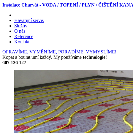
Instalace Charvát - VODA / TOPENÍ / PLYN / ČIŠTĚNÍ KA
Havarijní servis
Služby
O nás
Reference
Kontakt
OPRAVÍME, VYMĚNÍME, PORADÍME, VYMYSLÍME!
Kopat a bourat umí každý. My používáme
technologie
!
607 126 127