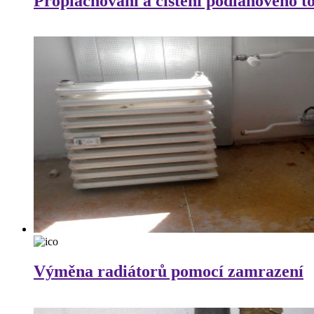
Proplachování a čištění podlahového t
Výměna radiátorů pomocí zamrazení