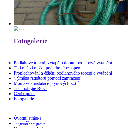
Fotogalerie
Podlahové topení, vytápění domu, podlahové vytápění
Tlaková zkouška podlahového topení
Proplachování a čištění podlahového topení a vytápění
Výměna radiátorů pomocí zamrazení
Montáže a instalace plynových kotlů
Technologie BCG
Ceník prací
Fotogalerie
Úvodní stránka
Topenářské práce