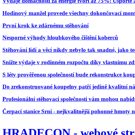
Výdaje domácností za energie tvoří až 75%! Uspořte
Hodinový manžel provede všechny dokončovací mont
První krok ke zdárnému stěhování
Nesporné výhody hloubkového čištění koberců
Stěhování lidí a věcí nikdy nebylo tak snadné, jako t
Snižte výdaje v rodinném rozpočtu díky vlastnímu zd
S léty prověřenou společností bude rekonstrukce kou
Do zrekonstruované koupelny patří jedině kvalitní n
Profesionální stěhovací společnosti vám mohou nabídn
Čerpací stanice Srní - nejkvalitnější pohonné hmoty
HRADECON - webové str