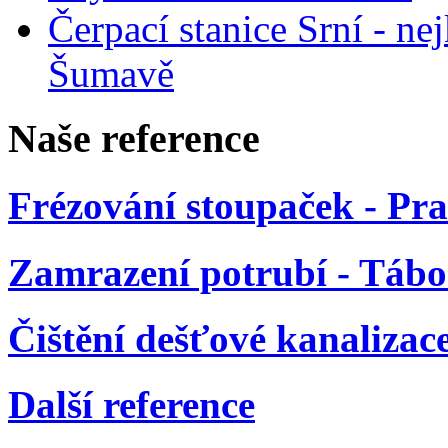
Čerpací stanice Srní - n
Šumavě
Na
še
reference
Frézování stoupaček - Pr
Zamrazení potrubí - Tábo
Čištění dešťové kanalizac
Další reference