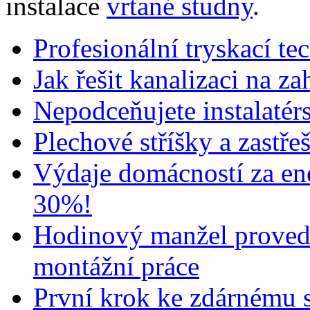
instalace
vrtané studny
.
Profesionální tryskací te
Jak řešit kanalizaci na za
Nepodceňujete instalatér
Plechové stříšky a zastře
Výdaje domácností za ene
30%!
Hodinový manžel proved
montážní práce
První krok ke zdárnému 